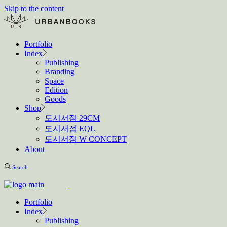
Skip to the content
Portfolio
Index
Publishing
Branding
Space
Edition
Goods
Shop
도시서점 29CM
도시서점 EQL
도시서점 W CONCEPT
About
Search
Portfolio
Index
Publishing