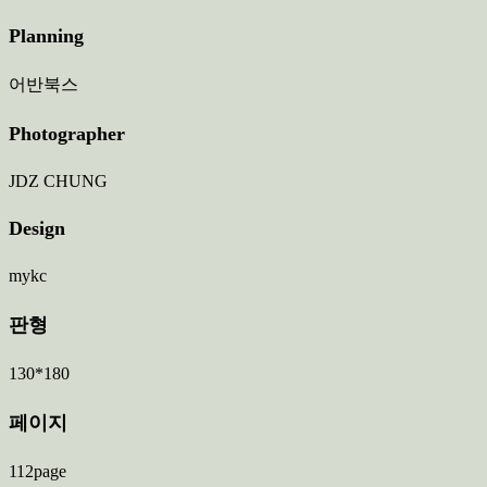
Planning
어반북스
Photographer
JDZ CHUNG
Design
mykc
판형
130*180
페이지
112page