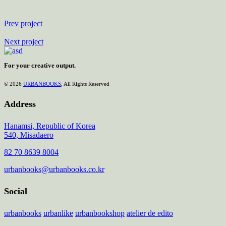
Prev project
Next project
For your creative output.
© 2026
URBANBOOKS
, All Rights Reserved
Address
Hanamsi, Republic of Korea
540, Misadaero
82 70 8639 8004
urbanbooks@urbanbooks.co.kr
Social
urbanbooks
urbanlike
urbanbookshop
atelier de edito