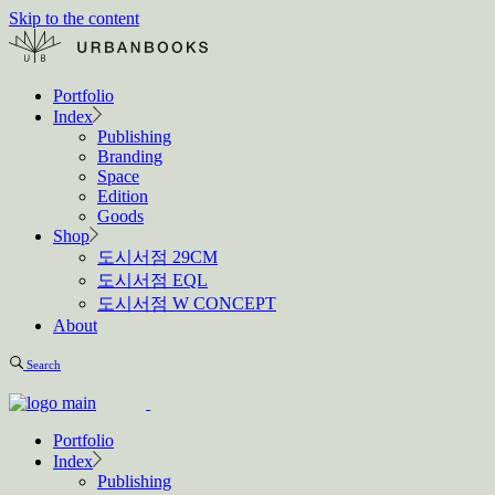
Skip to the content
Portfolio
Index
Publishing
Branding
Space
Edition
Goods
Shop
도시서점 29CM
도시서점 EQL
도시서점 W CONCEPT
About
Search
Portfolio
Index
Publishing