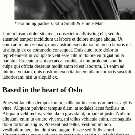
* Founding partners John Smith & Emilie Matt
Lorem ipsum dolor sit amet, consectetur adipiscing elit, sed do
eiusmod tempor incididunt ut labore et dolore magna aliqua. Ut
enim ad minim veniam, quis nostrud exercitation ullamco laboris nisi
ut aliquip ex ea commodo consequat. Duis aute irure dolor in
reprehenderit in voluptate velit esse cillum dolore eu fugiat nulla
pariatur. Excepteur sint occaecat cupidatat non proident, sunt in
culpa qui officia deserunt mollit anim id est laborum. Ut enim ad
minima veniam, quis nostrum exercitationem ullam corporis suscipit
laboriosam, nisi ut aliquid ex.
Based in the heart of Oslo
Praesent faucibus tempor lorem, sollicitudin accumsan metus sagittis
vitae. Aliquam pulvinar tempus diam, at sodales lacus facilisis ut.
Aliquam velit metus, vehicula in gravida ut, ornare ut justo. Nullam
aliquam, enim ut ornare viverra, mi tellus vehicula enim, nec sagittis
dolor tortor ac augue. Praesent nisl tellus, vestibulum non
vestibulum nec, tincidunt sed augue. Fusce sed finibus orci.