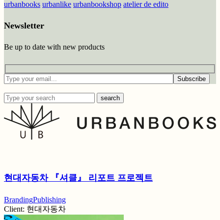
urbanbooks
urbanlike
urbanbookshop
atelier de edito
Newsletter
Be up to date with new products
Subscribe
search
현대자동차 『셔클』 리포트 프로젝트
Branding
Publishing
Client:
현대자동차