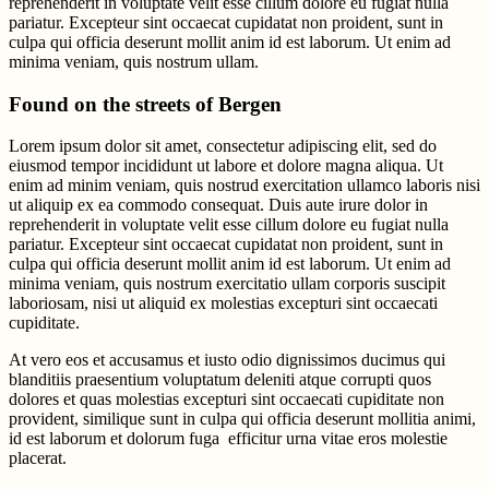
reprehenderit in voluptate velit esse cillum dolore eu fugiat nulla
pariatur. Excepteur sint occaecat cupidatat non proident, sunt in
culpa qui officia deserunt mollit anim id est laborum. Ut enim ad
minima veniam, quis nostrum ullam.
Found on the streets of Bergen
Lorem ipsum dolor sit amet, consectetur adipiscing elit, sed do
eiusmod tempor incididunt ut labore et dolore magna aliqua. Ut
enim ad minim veniam, quis nostrud exercitation ullamco laboris nisi
ut aliquip ex ea commodo consequat. Duis aute irure dolor in
reprehenderit in voluptate velit esse cillum dolore eu fugiat nulla
pariatur. Excepteur sint occaecat cupidatat non proident, sunt in
culpa qui officia deserunt mollit anim id est laborum. Ut enim ad
minima veniam, quis nostrum exercitatio ullam corporis suscipit
laboriosam, nisi ut aliquid ex molestias excepturi sint occaecati
cupiditate.
At vero eos et accusamus et iusto odio dignissimos ducimus qui
blanditiis praesentium voluptatum deleniti atque corrupti quos
dolores et quas molestias excepturi sint occaecati cupiditate non
provident, similique sunt in culpa qui officia deserunt mollitia animi,
id est laborum et dolorum fuga efficitur urna vitae eros molestie
placerat.