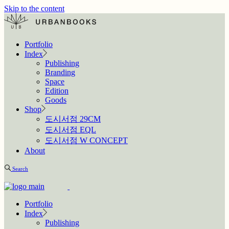
Skip to the content
Portfolio
Index
Publishing
Branding
Space
Edition
Goods
Shop
도시서점 29CM
도시서점 EQL
도시서점 W CONCEPT
About
Search
Portfolio
Index
Publishing