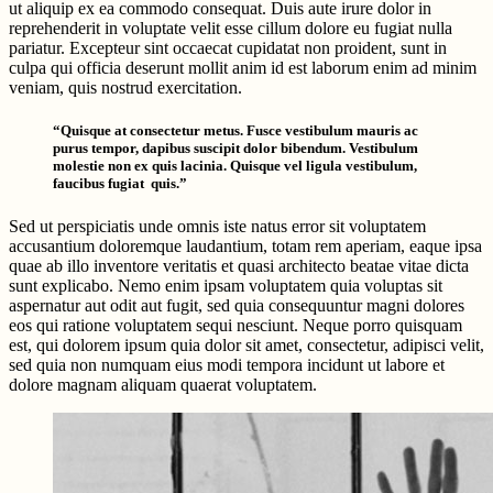
ut aliquip ex ea commodo consequat. Duis aute irure dolor in
reprehenderit in voluptate velit esse cillum dolore eu fugiat nulla
pariatur. Excepteur sint occaecat cupidatat non proident, sunt in
culpa qui officia deserunt mollit anim id est laborum enim ad minim
veniam, quis nostrud exercitation.
“Quisque at consectetur metus. Fusce vestibulum mauris ac
purus tempor, dapibus suscipit dolor bibendum. Vestibulum
molestie non ex quis lacinia. Quisque vel ligula vestibulum,
faucibus fugiat quis.”
Sed ut perspiciatis unde omnis iste natus error sit voluptatem
accusantium doloremque laudantium, totam rem aperiam, eaque ipsa
quae ab illo inventore veritatis et quasi architecto beatae vitae dicta
sunt explicabo. Nemo enim ipsam voluptatem quia voluptas sit
aspernatur aut odit aut fugit, sed quia consequuntur magni dolores
eos qui ratione voluptatem sequi nesciunt. Neque porro quisquam
est, qui dolorem ipsum quia dolor sit amet, consectetur, adipisci velit,
sed quia non numquam eius modi tempora incidunt ut labore et
dolore magnam aliquam quaerat voluptatem.