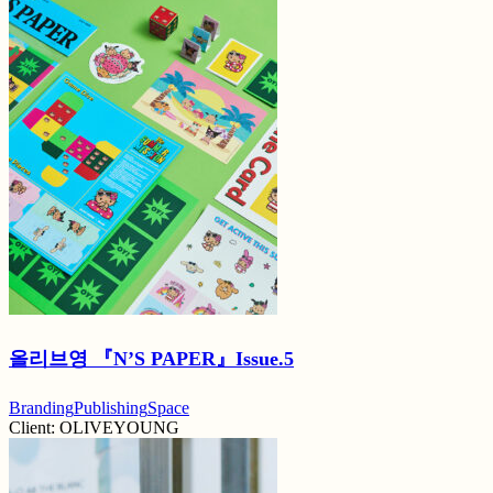
올리브영 『N’S PAPER』Issue.5
Branding
Publishing
Space
Client:
OLIVEYOUNG