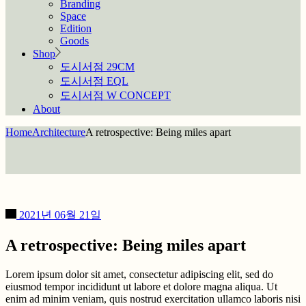
Branding
Space
Edition
Goods
Shop
도시서점 29CM
도시서점 EQL
도시서점 W CONCEPT
About
Home
Architecture
A retrospective: Being miles apart
2021년 06월 21일
A retrospective: Being miles apart
Lorem ipsum dolor sit amet, consectetur adipiscing elit, sed do
eiusmod tempor incididunt ut labore et dolore magna aliqua. Ut
enim ad minim veniam, quis nostrud exercitation ullamco laboris nisi