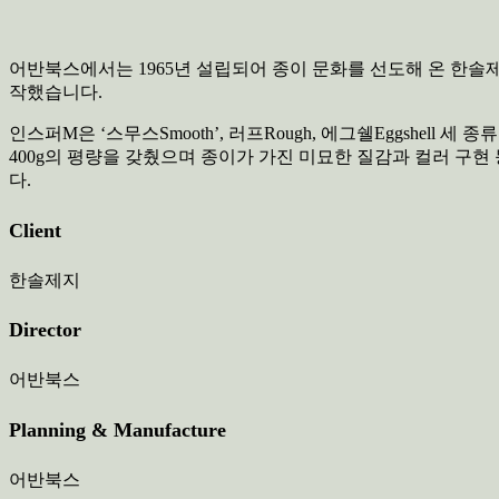
어반북스에서는 1965년 설립되어 종이 문화를 선도해 온 한솔제지의
작했습니다.
인스퍼M은 ‘스무스Smooth’, 러프Rough, 에그쉘Eggshell
400g의 평량을 갖췄으며 종이가 가진 미묘한 질감과 컬러 구
다.
Client
한솔제지
Director
어반북스
Planning & Manufacture
어반북스