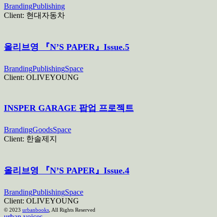
Branding
Publishing
Client:
현대자동차
올리브영 『N’S PAPER』Issue.5
Branding
Publishing
Space
Client:
OLIVEYOUNG
INSPER GARAGE 팝업 프로젝트
Branding
Goods
Space
Client:
한솔제지
올리브영 『N’S PAPER』Issue.4
Branding
Publishing
Space
Client:
OLIVEYOUNG
© 2023
urbanbooks
, All Rights Reserved
urban voices