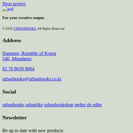
Next project
For your creative output.
© 2026
URBANBOOKS
, All Rights Reserved
Address
Hanamsi, Republic of Korea
540, Misadaero
82 70 8639 8004
urbanbooks@urbanbooks.co.kr
Social
urbanbooks
urbanlike
urbanbookshop
atelier de edito
Newsletter
Be up to date with new products