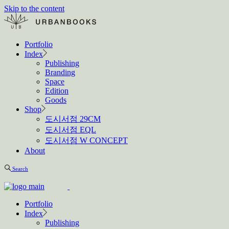
Skip to the content
Portfolio
Index
Publishing
Branding
Space
Edition
Goods
Shop
도시서점 29CM
도시서점 EQL
도시서점 W CONCEPT
About
Search
Portfolio
Index
Publishing