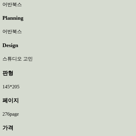
어반북스
Planning
어반북스
Design
스튜디오 고민
판형
145*205
페이지
276page
가격