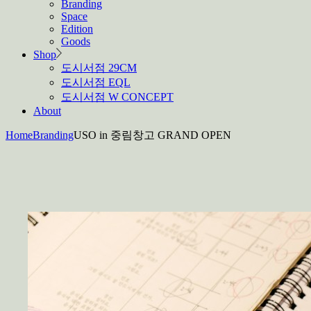
Branding
Space
Edition
Goods
Shop
도시서점 29CM
도시서점 EQL
도시서점 W CONCEPT
About
Home
Branding
USO in 중림창고 GRAND OPEN